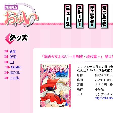
新作
『落語天女おゆい～月島唯・現代篇～』 第１
DVD
CD
２００６年３月１７日（
COMIC
なんと１８ページもの描
NOVEL
原作
桂歌若プロジ
その他
作画
いけだたかし
定価
５６０円（税
発行
小学館
ＨＰ
サンデーＧＸ
http://websund